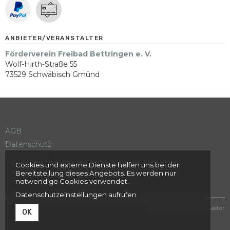
ANBIETER/VERANSTALTER
Förderverein Freibad Bettringen e. V.
Wolf-Hirth-Straße 55
73529 Schwäbisch Gmünd
AGB
Datenschutz
Impressum
Cookies und externe Dienste helfen uns bei der
Bereitstellung dieses Angebots. Es werden nur
notwendige Cookies verwendet.
Datenschutzeinstellungen aufrufen
powered by tickettoaster
OK