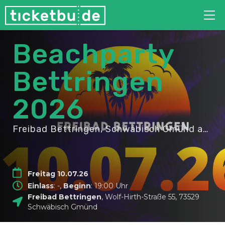
Tog
nav
Beachparty
Bettringen
2026
Freibad Bettringen, Schwäbisch Gmünd
am 10.07.26
Freitag 10.07.26
Einlass
: -,
Beginn
: 19:00 Uhr
Freibad Bettringen
,
Wolf-Hirth-Straße 55
,
73529
Schwäbisch Gmünd