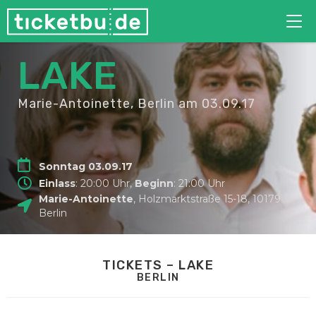
Tog
nav
LAKE
Marie-Antoinette, Berlin
am 03.09.17
Sonntag 03.09.17
Einlass
: 20:00 Uhr,
Beginn
: 21:00 Uhr
Marie-Antoinette
,
Holzmarktstraße 15-18
,
10179
Berlin
TICKETS – LAKE
BERLIN