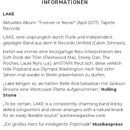
INFORMATIONEN
LAKE
Aktuelles Album: "Forever or Never" (April 2017). Tapete
Records
LAKE, eine ursprünglich durch Punk und Independent
geprägte Band aus dem K Records Umfeld (Calvin Johnson),
bietet wie immer eine einzigartige Neu-Interpretation des
Soft-Rock der 70er (Fleetwood Mac, Steely Dan, The
Roches, Laura Nyro u.a.). amSTARt freut sich, diese wirklich
tolle Popband aus Olympia Washington nach fast zehn
Jahren mal wieder in Berlin präsentieren zu dürfen.
„Lake klingen so, als hätten Belle And Sebastian mit Jackson
Browne eine Westcoast-Platte aufgenommen.“
Rolling
Stone
„To be certain, LAKE is a consistently charming band led by
skilled songwriters and clever arrangers with a natural knack
for an easily likeable sound.“
pastemagazine.com
„Ein großes Herz für intelligente Popmusik"
Musikexpress