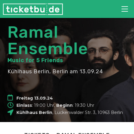
Tog
nav
Ramal
Ensemble
Music for 5 Friends
Kühlhaus Berlin, Berlin
am 13.09.24
Freitag 13.09.24
Einlass
: 19:00 Uhr,
Beginn
: 19:30 Uhr
Kühlhaus Berlin
,
Luckenwalder Str. 3
,
10963
Berlin