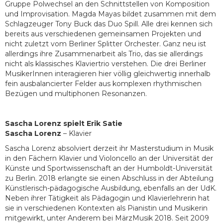
Gruppe Polwechsel an den Schnittstellen von Komposition
und Improvisation. Magda Mayas bildet zusammen mit dem
Schlagzeuger Tony Buck das Duo Spill. Alle drei kennen sich
bereits aus verschiedenen gemeinsamen Projekten und
nicht zuletzt vom Berliner Splitter Orchester. Ganz neu ist
allerdings ihre Zusammenarbeit als Trio, das sie allerdings
nicht als klassisches Klaviertrio verstehen. Die drei Berliner
MusikerInnen interagieren hier völlig gleichwertig innerhalb
fein ausbalancierter Felder aus komplexen rhythmischen
Bezügen und multiphonen Resonanzen.
Sascha Lorenz spielt Erik Satie
Sascha Lorenz
– Klavier
Sascha Lorenz absolviert derzeit ihr Masterstudium in Musik
in den Fächern Klavier und Violoncello an der Universität der
Künste und Sportwissenschaft an der Humboldt-Universität
zu Berlin. 2018 erlangte sie einen Abschluss in der Abteilung
Künstlerisch-pädagogische Ausbildung, ebenfalls an der UdK.
Neben ihrer Tätigkeit als Pädagogin und Klavierlehrerin hat
sie in verschiedenen Kontexten als Pianistin und Musikerin
mitgewirkt, unter Anderem bei MärzMusik 2018. Seit 2009