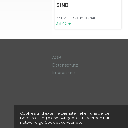
SIND
27.11.27 – Columbiahalle
38,40 €
AGB
Datenschutz
Impressum
Cookies und externe Dienste helfen uns bei der
Bereitstellung dieses Angebots. Es werden nur
notwendige Cookies verwendet.